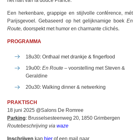
het hart van la douce France.
Een herkenbare, grappige en stijlvolle conférence, mét
Parijsgevoel. Gebaseerd op het gelijknamige boek
En
Route,
doorspekt met humor en charmante clichés.
PROGRAMMA
18u30: Onthaal met drankje & fingerfood
19u00:
En Route
– voorstelling met Steven &
Geraldine
20u30: Walking dinner & netwerking
PRAKTISCH
18 juni 2025 @Salons De Romree
Parking
: Brusselsesteenweg 20, 1850 Grimbergen
Routebeschrijving via
waze
Inschrijven
kan
hier
of een mail naar