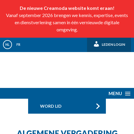
De nieuwe Creamoda website komt eraan!
Vanaf september 2026 brengen we kennis, expertise, events
en dienstverlening samen in één vernieuwde digitale
omgeving.
LEDEN LOGIN
NL
FR
MENU
WORD LID
ALGEMENE VERGADERING