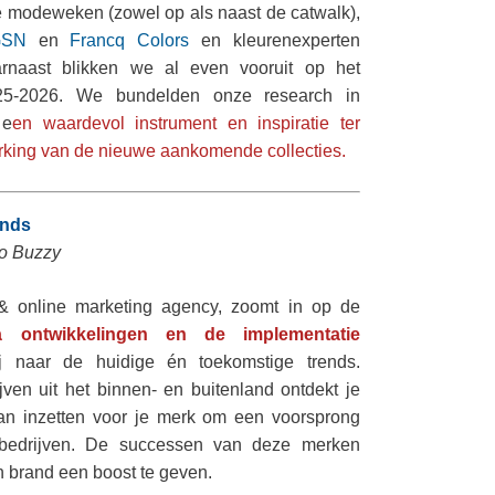
je modeweken (zowel op als naast de catwalk),
SN
en
Francq Colors
en kleurenexperten
rnaast blikken we al even vooruit op het
2025-2026. We bundelden onze research in
 e
en waardevol instrument en inspiratie ter
erking van de nieuwe aankomende collecties.
ends
o Buzzy
 & online marketing agency, zoomt in op de
a ontwikkelingen en de implementatie
j naar de huidige én toekomstige trends.
ven uit het binnen- en buitenland ontdekt je
an inzetten voor je merk om een voorsprong
e bedrijven. De successen van deze merken
 brand een boost te geven.