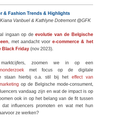
r & Fashion Trends & Highlights
, Kiana Vanbuel & Kathlyne Dotremont @GFK
zal ingaan op de
evolutie van de Belgische
meen
, met aandacht voor
e-commerce & het
e Black Friday
(nov 2023).
 marktcijfers, zoomen we in op een
nonderzoek
met focus op de digitale
 staan hierbij o.a. stil bij het
effect van
 marketing
op de Belgische mode-consument,
fluencers vandaag zijn en wat de impact is op
omen ook in op het belang van de fit tussen
 dat influencers promoten en wat met hun
waarvoor ze werken?