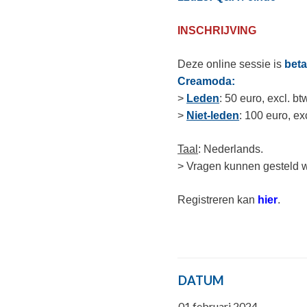
INSCHRIJVING
Deze online sessie is
beta
Creamoda
:
>
Leden
: 50 euro, excl. bt
>
Niet-leden
: 100 euro, ex
Taal
: Nederlands.
> Vragen kunnen gesteld w
Registreren kan
hier
.
DATUM
01 februari 2024