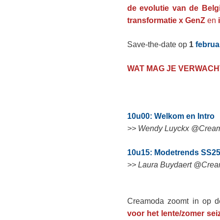
de evolutie van de Belg
transformatie x GenZ
en
Save-the-date op
1
februa
WAT MAG JE VERWAC
10u00: Welkom en Intro
>> Wendy Luyckx @Crea
10u15: Modetrends SS2
>> Laura Buydaert @Cre
Creamoda zoomt in op d
voor het lente/zomer sei