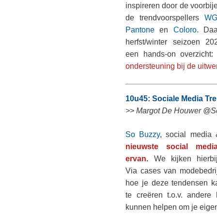
inspireren door de voorbi
de trendvoorspellers
WG
Pantone
en
Coloro
. Daa
herfst/winter seizoen 
een hands-on overzicht:
ondersteuning bij de uitw
10u45: Sociale Media Tr
>> Margot De Houwer @S
So Buzzy
, social media
nieuwste social medi
ervan
.
We kijken hierbi
Via cases van modebedrij
hoe je deze tendensen k
te creëren t.o.v. ander
kunnen helpen om je eigen