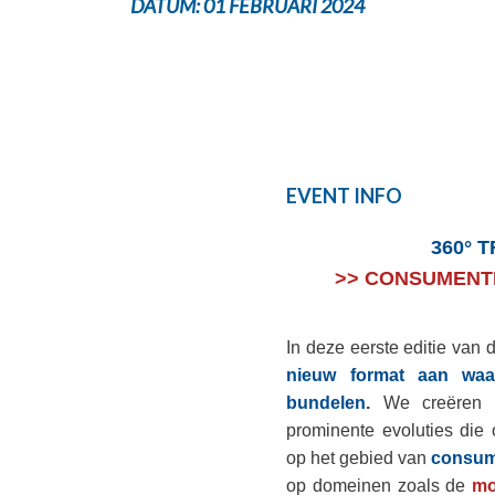
DATUM:
01 FEBRUARI 2024
EVENT INFO
360° 
>> CONSUMENTE
In deze eerste editie van
nieuw format aan waa
bundelen
.
We creëren z
prominente evoluties die
op het gebied van
consum
op domeinen zoals de
mod