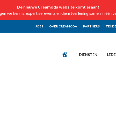
De nieuwe Creamoda website komt eraan!
n we kennis, expertise, events en dienstverlening samen in één v
JOBS
OVER CREAMODA
PARTNERS
TENDE
DIENSTEN
LED