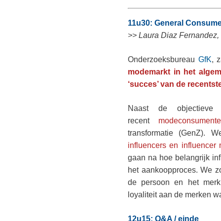
11u30: General Consume
>> Laura Diaz Fernandez
Onderzoeksbureau
GfK
, 
modemarkt in het alge
‘succes’ van de recentst
Naast de objectieve
recent
modeconsumente
transformatie (GenZ). We
influencers en influencer
gaan na hoe belangrijk in
het aankoopproces. We zo
de persoon en het merk
loyaliteit aan de merken 
12u15: Q&A / einde