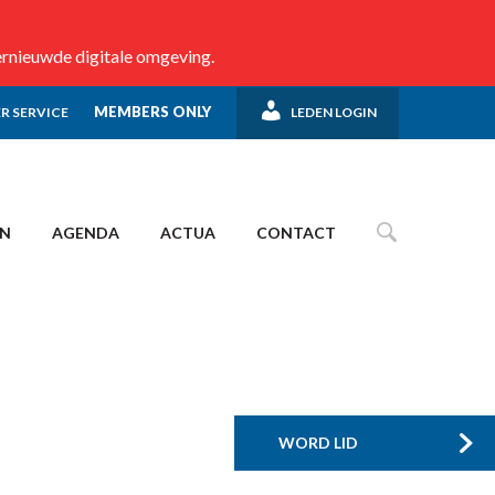
ernieuwde digitale omgeving.
MEMBERS ONLY
R SERVICE
LEDEN LOGIN
EN
AGENDA
ACTUA
CONTACT
WORD LID