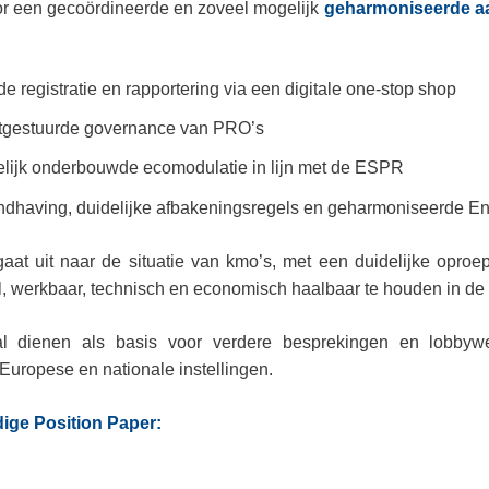
or een gecoördineerde en zoveel mogelijk
geharmoniseerde 
 registratie en rapportering via een digitale one-stop shop
tgestuurde governance van PRO’s
ijk onderbouwde ecomodulatie in lijn met de ESPR
ndhaving, duidelijke afbakeningsregels en geharmoniseerde End
aat uit naar de situatie van kmo’s, met een duidelijke oproe
l, werkbaar, technisch en economisch haalbaar te houden in de p
zal dienen als basis voor verdere besprekingen en lobby
uropese en nationale instellingen.
dige P
osition Paper: