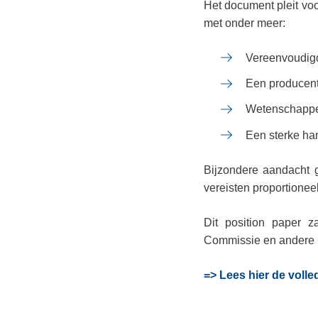
Het document pleit vo
met onder meer:
Vereenvoudigde
Een producen
Wetenschappel
Een sterke ha
Bijzondere aandacht g
vereisten proportionee
Dit position paper 
Commissie en andere E
=> Lees hier de volle