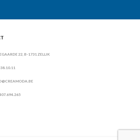
CT
IEGAARDE 22, B-1731 ZELLIK
38.10.11
O@CREAMODA.BE
407.694.265