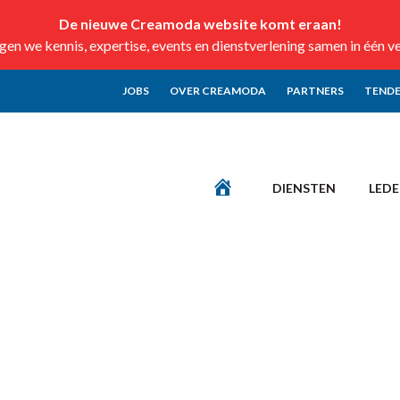
De nieuwe Creamoda website komt eraan!
n we kennis, expertise, events en dienstverlening samen in één v
JOBS
OVER CREAMODA
PARTNERS
TENDE
DIENSTEN
LED