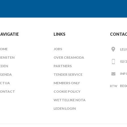
AVIGATIE
LINKS
CONTA
OME
JOBS
LEL
IENSTEN
OVER CREAMODA
02/2
EDEN
PARTNERS
INF
GENDA
TENDER SERVICE
CTUA
MEMBERS ONLY
BE0
ONTACT
COOKIE POLICY
WETTELIJKE NOTA
LEDEN LOGIN