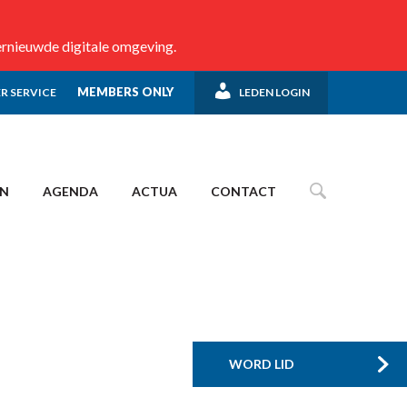
ernieuwde digitale omgeving.
MEMBERS ONLY
R SERVICE
LEDEN LOGIN
EN
AGENDA
ACTUA
CONTACT
WORD LID