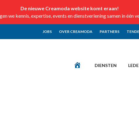
De nieuwe Creamoda website komt eraan!
n we kennis, expertise, events en dienstverlening samen in één v
JOBS
OVER CREAMODA
PARTNERS
TENDE
DIENSTEN
LED