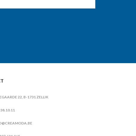
CT
IEGAARDE 22, B-1731 ZELLIK
38.10.11
O@CREAMODA.BE