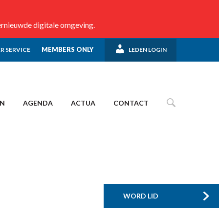
ernieuwde digitale omgeving.
MEMBERS ONLY
R SERVICE
LEDEN LOGIN
EN
AGENDA
ACTUA
CONTACT
WORD LID