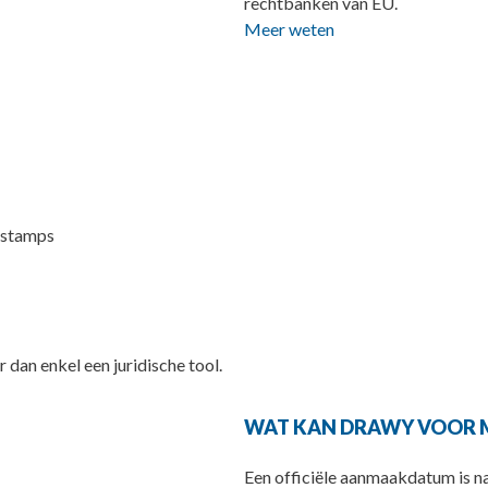
rechtbanken van EU.
Meer weten
mestamps
dan enkel een juridische tool.
WAT KAN DRAWY VOOR M
Een officiële aanmaakdatum is nat