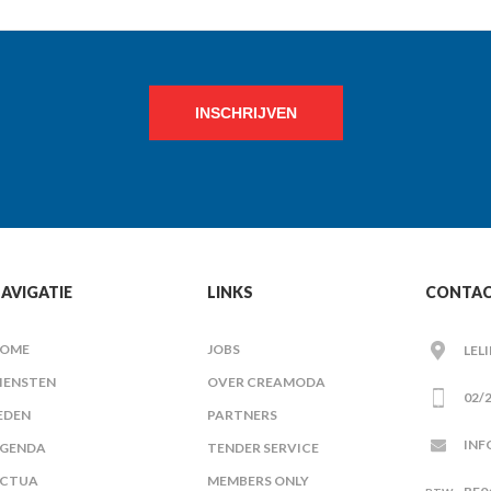
INSCHRIJVEN
AVIGATIE
LINKS
CONTA
OME
JOBS
LEL
IENSTEN
OVER CREAMODA
02/2
EDEN
PARTNERS
INF
GENDA
TENDER SERVICE
CTUA
MEMBERS ONLY