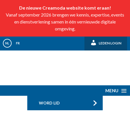
De nieuwe Creamoda website komt eraan!
Vanaf september 2026 brengen we kennis, expertise, events
en dienstverlening samen in één vernieuwde digitale
omgeving.
LEDEN LOGIN
NL
FR
MENU
WORD LID