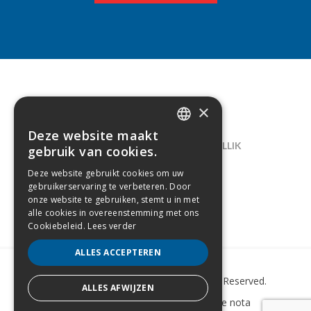
×
CONTACT
Deze website maakt
DUTCH
LELIEGAARDE 22, B-1731 ZELLIK
gebruik van cookies.
FRENCH
02/238.10.11
Deze website gebruikt cookies om uw
gebruikerservaring te verbeteren. Door
INFO@CREAMODA.BE
onze website te gebruiken, stemt u in met
alle cookies in overeenstemming met ons
BE0407.694.265
Cookiebeleid.
Lees verder
ALLES ACCEPTEREN
Copyright © 2022 Creamoda. All Rights Reserved.
ALLES AFWIJZEN
Sitemap
–
Cookie Policy
–
Wettelijke nota