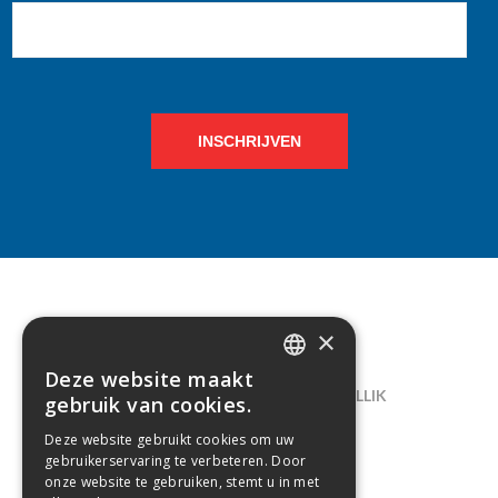
INSCHRIJVEN
×
CONTACT
Deze website maakt
DUTCH
LELIEGAARDE 22, B-1731 ZELLIK
gebruik van cookies.
FRENCH
02/238.10.11
Deze website gebruikt cookies om uw
gebruikerservaring te verbeteren. Door
INFO@CREAMODA.BE
onze website te gebruiken, stemt u in met