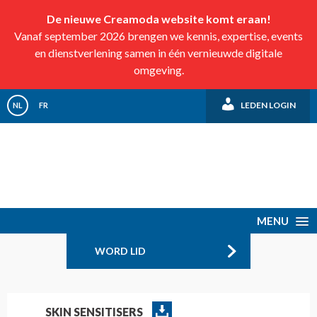
De nieuwe Creamoda website komt eraan!
Vanaf september 2026 brengen we kennis, expertise, events
en dienstverlening samen in één vernieuwde digitale
omgeving.
LEDEN LOGIN
NL
FR
MENU
WORD LID
SKIN SENSITISERS