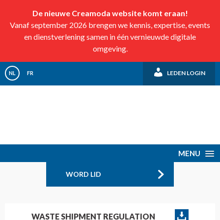
De nieuwe Creamoda website komt eraan!
Vanaf september 2026 brengen we kennis, expertise, events
en dienstverlening samen in één vernieuwde digitale
omgeving.
LEDEN LOGIN
NL
FR
MENU
WORD LID
WASTE SHIPMENT REGULATION