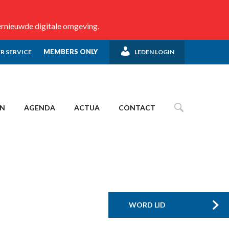
ernieuwde digitale omgeving.
MEMBERS ONLY
R SERVICE
LEDEN LOGIN
EN
AGENDA
ACTUA
CONTACT
WORD LID