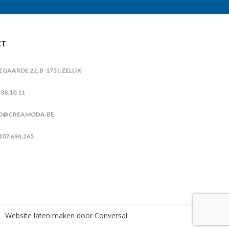
CT
IEGAARDE 22, B-1731 ZELLIK
38.10.11
O@CREAMODA.BE
407.694.265
Website laten maken
door Conversal