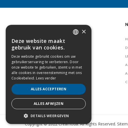
N
×
H
Deze website maakt
DUTCH
gebruik van cookies.
D
FRENCH
Deze website gebruikt cookies om uw
L
gebruikerservaring te verbeteren. Door
A
onze website te gebruiken, stemt u in met
alle cookies in overeenstemming met ons
A
Cookiebeleid.
Lees verder
C
ALLES ACCEPTEREN
ALLES AFWIJZEN
DETAILS WEERGEVEN
Copyright © 2022 Creamoda. All Rights Reserved.
Sitem
STRIKT NOODZAKELIJK