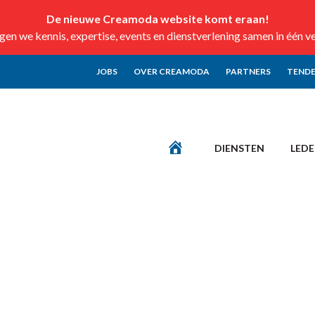
De nieuwe Creamoda website komt eraan!
n we kennis, expertise, events en dienstverlening samen in één v
JOBS
OVER CREAMODA
PARTNERS
TENDE
DIENSTEN
LED