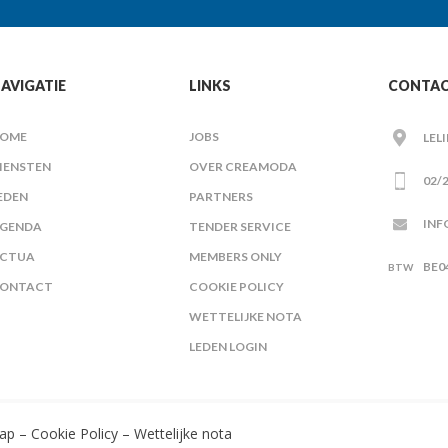
AVIGATIE
LINKS
CONTA
OME
JOBS
LEL
IENSTEN
OVER CREAMODA
02/2
EDEN
PARTNERS
INF
GENDA
TENDER SERVICE
CTUA
MEMBERS ONLY
BE0
ONTACT
COOKIE POLICY
WETTELIJKE NOTA
LEDEN LOGIN
ap
–
Cookie Policy
–
Wettelijke nota