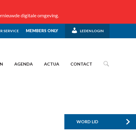
ernieuwde digitale omgeving.
MEMBERS ONLY
R SERVICE
LEDEN LOGIN
EN
AGENDA
ACTUA
CONTACT
WORD LID