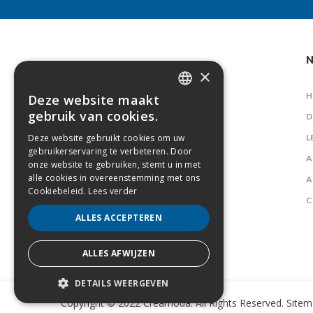
N
×
H
Deze website maakt
DUTCH
gebruik van cookies.
D
FRENCH
Deze website gebruikt cookies om uw
L
gebruikerservaring te verbeteren. Door
A
onze website te gebruiken, stemt u in met
alle cookies in overeenstemming met ons
A
Cookiebeleid.
Lees verder
C
ALLES ACCEPTEREN
ALLES AFWIJZEN
DETAILS WEERGEVEN
Copyright © 2022 Creamoda. All Rights Reserved.
Sitem
STRIKT NOODZAKELIJK