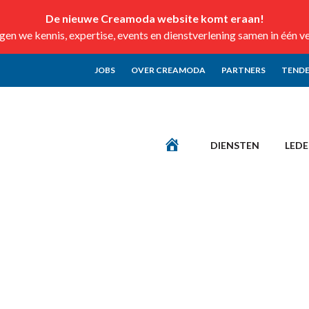
De nieuwe Creamoda website komt eraan!
n we kennis, expertise, events en dienstverlening samen in één v
JOBS
OVER CREAMODA
PARTNERS
TENDE
DIENSTEN
LED