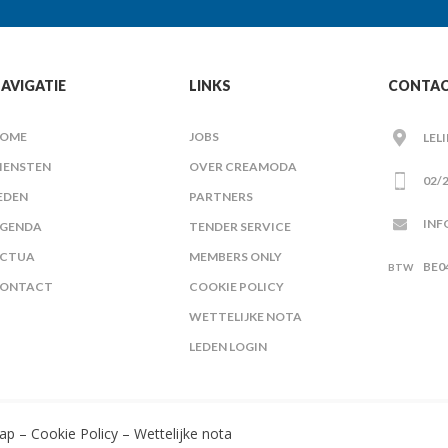
AVIGATIE
LINKS
CONTA
OME
JOBS
LEL
IENSTEN
OVER CREAMODA
02/2
EDEN
PARTNERS
INF
GENDA
TENDER SERVICE
CTUA
MEMBERS ONLY
BE0
ONTACT
COOKIE POLICY
WETTELIJKE NOTA
LEDEN LOGIN
ap
–
Cookie Policy
–
Wettelijke nota