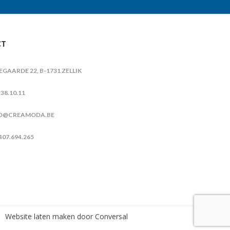
CT
IEGAARDE 22, B-1731 ZELLIK
38.10.11
O@CREAMODA.BE
407.694.265
Website laten maken
door Conversal