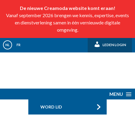
De nieuwe Creamoda website komt eraan!
Vanaf september 2026 brengen we kennis, expertise, events
en dienstverlening samen in één vernieuwde digitale
omgeving.
LEDEN LOGIN
NL
FR
MENU
WORD LID