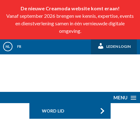
De nieuwe Creamoda website komt eraan!
Vanaf september 2026 brengen we kennis, expertise, events
en dienstverlening samen in één vernieuwde digitale
omgeving.
LEDEN LOGIN
NL
FR
MENU
WORD LID