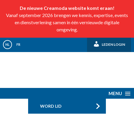
De nieuwe Creamoda website komt eraan!
Vanaf september 2026 brengen we kennis, expertise, events
en dienstverlening samen in één vernieuwde digitale
omgeving.
LEDEN LOGIN
NL
FR
MENU
WORD LID