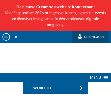
De nieuwe Creamoda website komt eraan!
Vanaf september 2026 brengen we kennis, expertise, events
en dienstverlening samen in één vernieuwde digitale
omgeving.
LEDEN LOGIN
NL
FR
MENU
WORD LID