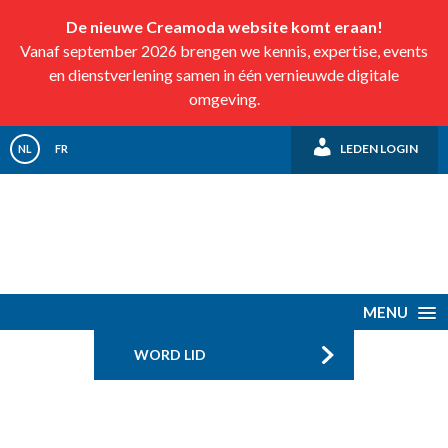
De nieuwe Creamoda website komt eraan!
Vanaf september 2026 brengen we kennis, expertise, events
en dienstverlening samen in één vernieuwde digitale
omgeving.
LEDEN LOGIN
NL
FR
MENU
WORD LID