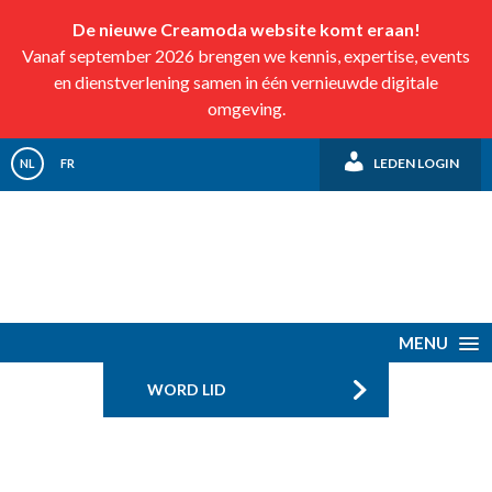
De nieuwe Creamoda website komt eraan!
Vanaf september 2026 brengen we kennis, expertise, events
en dienstverlening samen in één vernieuwde digitale
omgeving.
LEDEN LOGIN
NL
FR
MENU
WORD LID