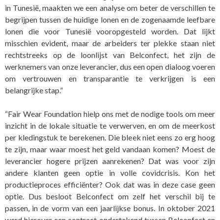
in Tunesië, maakten we een analyse om beter de verschillen te
begrijpen tussen de huidige lonen en de zogenaamde leefbare
lonen die voor Tunesië vooropgesteld worden. Dat lijkt
misschien evident, maar de arbeiders ter plekke staan niet
rechtstreeks op de loonlijst van Belconfect, het zijn de
werknemers van onze leverancier, dus een open dialoog voeren
om vertrouwen en transparantie te verkrijgen is een
belangrijke stap.”
“Fair Wear Foundation hielp ons met de nodige tools om meer
inzicht in de lokale situatie te verwerven, en om de meerkost
per kledingstuk te berekenen. Die bleek niet eens zo erg hoog
te zijn, maar waar moest het geld vandaan komen? Moest de
leverancier hogere prijzen aanrekenen? Dat was voor zijn
andere klanten geen optie in volle covidcrisis. Kon het
productieproces efficiënter? Ook dat was in deze case geen
optie. Dus besloot Belconfect om zelf het verschil bij te
passen, in de vorm van een jaarlijkse bonus. In oktober 2021
werd hierover een contract ondertekend tussen Belconfect en