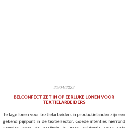
21/04/2022
BELCONFECT ZET IN OP EERLIJKE LONEN VOOR
TEXTIELARBEIDERS
Te lage lonen voor textielarbeiders in productielanden zijn een
gekend pijnpunt in de textielsector. Goede intenties hierrond
vertalen naar de realiteit is geen evidentie voor vele