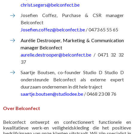
christ.segers@belconfect.be
Josefien Coffez, Purchase & CSR manager
Belconfect
Josefien.coffez@belconfect.be
/ 0473 65 55 65
Aurélie Destrooper, Marketing & Communication
manager Belconfect
aurelie.destrooper@belconfect.be
/ 0471 32 32
37
Saartje Boutsen, co-founder Studio D Studio D
ondersteunde Belconfect als externe expert
duurzaam ondernemen in dit hele traject
saartje.boutsen@studiodee.be
/ 0468 23 08 76
Over Belconfect
Belconfect ontwerpt en confectioneert functionele en
kwalitatieve werk-en veiligheidskleding die het positieve
bedrijfsimago van onze klanten uitstraalt. Wij zijn specialist in