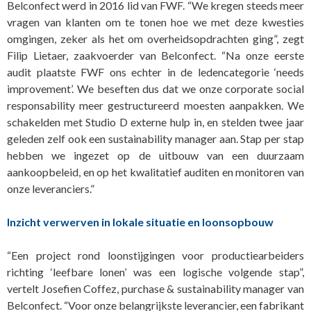
Belconfect werd in 2016 lid van FWF. “We kregen steeds meer
vragen van klanten om te tonen hoe we met deze kwesties
omgingen, zeker als het om overheidsopdrachten ging”, zegt
Filip Lietaer, zaakvoerder van Belconfect. “Na onze eerste
audit plaatste FWF ons echter in de ledencategorie ‘needs
improvement’. We beseften dus dat we onze corporate social
responsability meer gestructureerd moesten aanpakken. We
schakelden met Studio D externe hulp in, en stelden twee jaar
geleden zelf ook een sustainability manager aan. Stap per stap
hebben we ingezet op de uitbouw van een duurzaam
aankoopbeleid, en op het kwalitatief auditen en monitoren van
onze leveranciers.”
Inzicht verwerven in lokale situatie en loonsopbouw
“Een project rond loonstijgingen voor productiearbeiders
richting ‘leefbare lonen’ was een logische volgende stap”,
vertelt Josefien Coffez, purchase & sustainability manager van
Belconfect. “Voor onze belangrijkste leverancier, een fabrikant