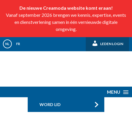
De nieuwe Creamoda website komt eraan!
Vanaf september 2026 brengen we kennis, expertise, events
en dienstverlening samen in één vernieuwde digitale
omgeving.
LEDEN LOGIN
NL
FR
MENU
WORD LID