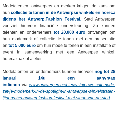
Modetalenten, ontwerpers en merken krijgen de kans om
hun
collectie te tonen in de Antwerpse winkels en horeca
tijdens het Antwerp.Fashion Festival
.
Stad Antwerpen
voorziet hiervoor financiële ondersteuning. Zo kunnen
talenten en ondernemers
tot 20.000 euro
ontvangen om
hun modemerk of collectie te tonen met een presentatie
en
tot 5.000 euro
om hun mode te tonen in een installatie of
event in samenwerking met een Antwerpse winkel,
horecazaak of atelier.
Modetalenten en ondernemers kunnen hiervoor
nog tot 28
januari 14u een aanvraag
indienen
via
www.antwerpen.be/nieuws/nieuwe-call-mode-
zet-je-modemerk-in-de-spotlight-in-antwerpse-winkelstraten-
tijdens-het-antwerpfashion-festival-met-steun-van-de-stad
.