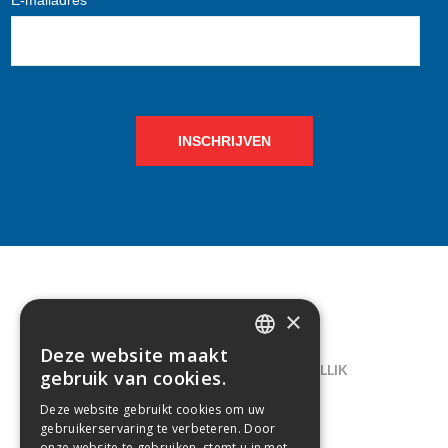
INSCHRIJVEN
×
CONTACT
Deze website maakt
DUTCH
LELIEGAARDE 22, B-1731 ZELLIK
gebruik van cookies.
FRENCH
02/238.10.11
Deze website gebruikt cookies om uw
gebruikerservaring te verbeteren. Door
INFO@CREAMODA.BE
onze website te gebruiken, stemt u in met