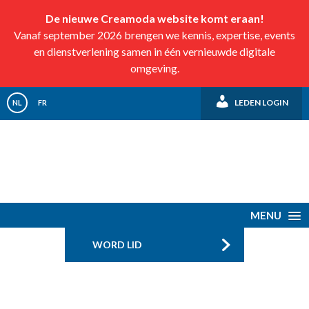
De nieuwe Creamoda website komt eraan!
Vanaf september 2026 brengen we kennis, expertise, events
en dienstverlening samen in één vernieuwde digitale
omgeving.
LEDEN LOGIN
NL
FR
MENU
WORD LID