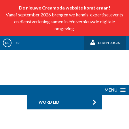
De nieuwe Creamoda website komt eraan!
Vanaf september 2026 brengen we kennis, expertise, events
en dienstverlening samen in één vernieuwde digitale
omgeving.
LEDEN LOGIN
NL
FR
MENU
WORD LID