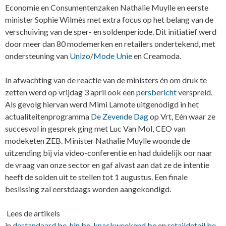
Economie en Consumentenzaken Nathalie Muylle en eerste
minister Sophie Wilmès met extra focus op het belang van de
verschuiving van de sper- en soldenperiode. Dit initiatief werd
door meer dan 80 modemerken en retailers ondertekend, met
ondersteuning van
Unizo
/
Mode Unie
en Creamoda.
In afwachting van de reactie van de ministers én om druk te
zetten werd op vrijdag 3 april ook een
persbericht
verspreid.
Als gevolg hiervan werd Mimi Lamote uitgenodigd in het
actualiteitenprogramma
De Zevende Dag
op Vrt, Eén waar ze
succesvol in gesprek ging met Luc Van Mol, CEO van
modeketen ZEB. Minister Nathalie Muylle woonde de
uitzending bij via video-conferentie en had duidelijk oor naar
de vraag van onze sector en gaf alvast aan dat ze de intentie
heeft de solden uit te stellen tot 1 augustus. Een finale
beslissing zal eerstdaags worden aangekondigd.
Lees de artikels
in
destandaard.be
,
hln.be
,
knackweekend.be
en
retaildetail.be