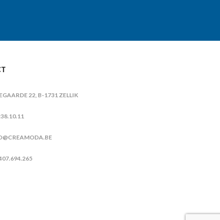
CT
IEGAARDE 22, B-1731 ZELLIK
38.10.11
O@CREAMODA.BE
407.694.265