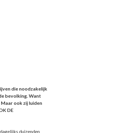
ijven die noodzakelijk
 de bevolking. Want
 Maar ook zij luiden
OOK DE
 dagelijks duizenden