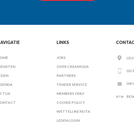
AVIGATIE
LINKS
CONTA
OME
JOBS
LEL
IENSTEN
OVER CREAMODA
02/2
EDEN
PARTNERS
INF
GENDA
TENDER SERVICE
CTUA
MEMBERS ONLY
BE0
ONTACT
COOKIE POLICY
WETTELIJKE NOTA
LEDEN LOGIN