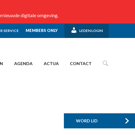
ernieuwde digitale omgeving.
MEMBERS ONLY
R SERVICE
LEDEN LOGIN
EN
AGENDA
ACTUA
CONTACT
WORD LID