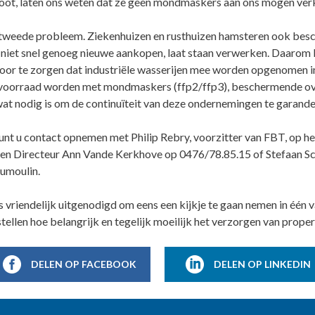
groot, laten ons weten dat ze geen mondmaskers aan ons mogen ver
n tweede probleem. Ziekenhuizen en rusthuizen hamsteren ook besc
r niet snel genoeg nieuwe aankopen, laat staan verwerken. Daarom
oor te zorgen dat industriële wasserijen mee worden opgenomen in 
evoorraad worden met mondmaskers (ffp2/ffp3), beschermende ov
at nodig is om de continuïteit van deze ondernemingen te garande
unt u contact opnemen met Philip Rebry, voorzitter van FBT, op 
en Directeur Ann Vande Kerkhove op 0476/78.85.15 of Stefaan S
umoulin.
s vriendelijk uitgenodigd om eens een kijkje te gaan nemen in één 
tellen hoe belangrijk en tegelijk moeilijk het verzorgen van proper t
DELEN OP FACEBOOK
DELEN OP LINKEDIN