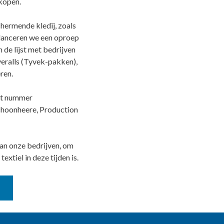
kopen.
hermende kledij, zoals
 lanceren we een oproep
de lijst met bedrijven
eralls (Tyvek-pakken),
ren.
het nummer
choonheere, Production
van onze bedrijven, om
extiel in deze tijden is.