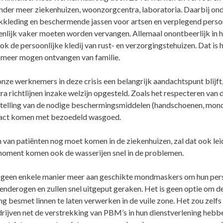
der meer ziekenhuizen, woonzorgcentra, laboratoria. Daarbij onde
leding en beschermende jassen voor artsen en verplegend personee
enlijk vaker moeten worden vervangen. Allemaal onontbeerlijk in 
k de persoonlijke kledij van rust- en verzorgingstehuizen. Dat is h
meer mogen ontvangen van familie.
nze werknemers in deze crisis een belangrijk aandachtspunt blijft
tra richtlijnen inzake welzijn opgesteld. Zoals het respecteren van
telling van de nodige beschermingsmiddelen (handschoenen, mond
tact komen met bezoedeld wasgoed.
van patiënten nog moet komen in de ziekenhuizen, zal dat ook lei
moment komen ook de wasserijen snel in de problemen.
p geen enkele manier meer aan geschikte mondmaskers om hun per
ienderogen en zullen snel uitgeput geraken. Het is geen optie om
 besmet linnen te laten verwerken in de vuile zone. Het zou zelf
edrijven net de verstrekking van PBM’s in hun dienstverlening he