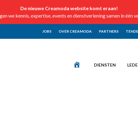
De nieuwe Creamoda website komt eraan!
n we kennis, expertise, events en dienstverlening samen in één v
JOBS
OVER CREAMODA
PARTNERS
TENDE
DIENSTEN
LED