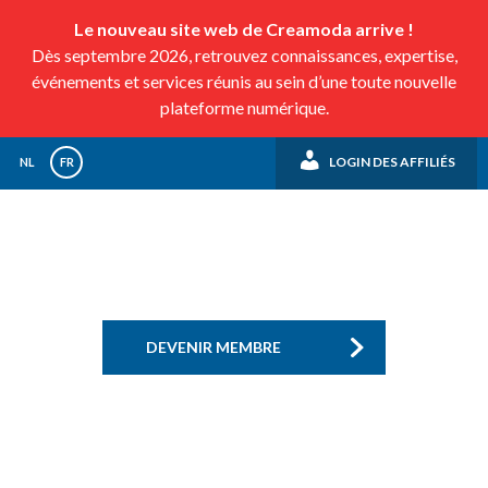
Le nouveau site web de Creamoda arrive !
Dès septembre 2026, retrouvez connaissances, expertise,
événements et services réunis au sein d’une toute nouvelle
plateforme numérique.
LOGIN DES AFFILIÉS
NL
FR
DEVENIR MEMBRE