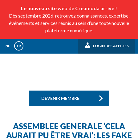
Le nouveau site web de Creamoda arrive !
Dès septembre 2026, retrouvez connaissances, expertise,
événements et services réunis au sein d’une toute nouvelle
plateforme numérique.
LOGIN DES AFFILIÉS
NL
FR
DEVENIR MEMBRE
ASSEMBLEE GENERALE ‘CELA
AURAIT PU ÊTRE VRAI’: LES FAKE