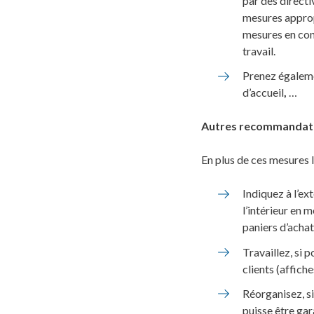
par des directi
mesures appropr
mesures en con
travail.
Prenez égaleme
d’accueil
,
…
Autres recommandat
En plus de ces mesures 
Indiquez à l’ex
l’intérieur en
paniers d’achat
Travaillez, si 
clients (affiche
Réorganisez, si
puisse être gar