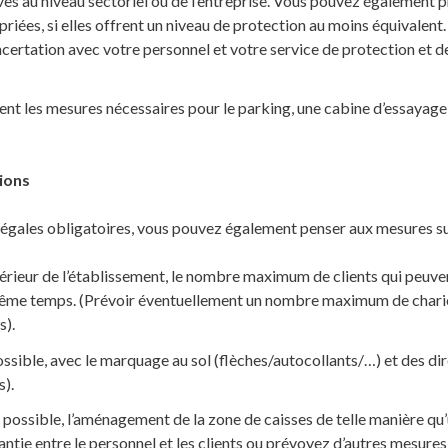
ves au niveau sectoriel ou de l’entreprise. Vous pouvez également 
iées, si elles offrent un niveau de protection au moins équivalent
certation avec votre personnel et votre service de protection et d
nt les mesures nécessaires pour le parking, une cabine d’essayage
ions
légales obligatoires, vous pouvez également penser aux mesures su
térieur de l’établissement, le nombre maximum de clients qui peuve
 même temps. (Prévoir éventuellement un nombre maximum de chario
s).
possible, avec le marquage au sol (flèches/autocollants/…) et des di
s).
 possible, l’aménagement de la zone de caisses de telle manière qu
antie entre le personnel et les clients ou prévoyez d’autres mesures