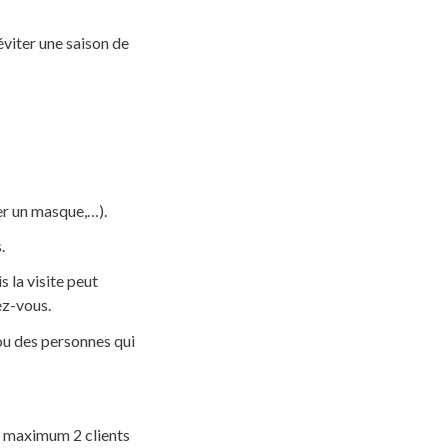
éviter une saison de
ter un masque,…).
.
la visite peut
ez-vous.
ou des personnes qui
au maximum 2 clients