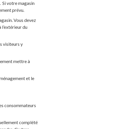
. Si votre magasin
rement prévu.
magasin. Vous devez
 l’extérieur du
 visiteurs y
alement mettre à
’aménagement et le
 les consommateurs
tuellement complété