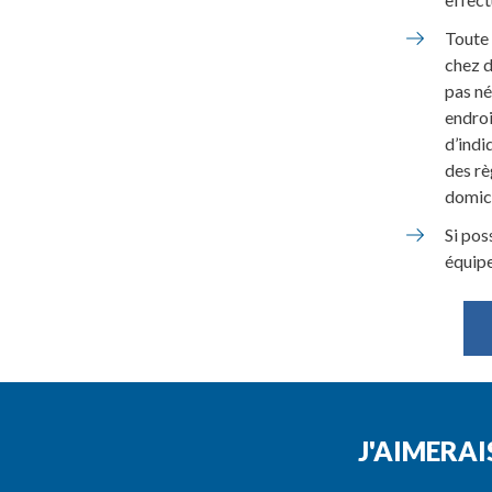
Toute 
chez d
pas né
endroi
d’indi
des rè
domici
Si pos
équip
J'AIMERAI