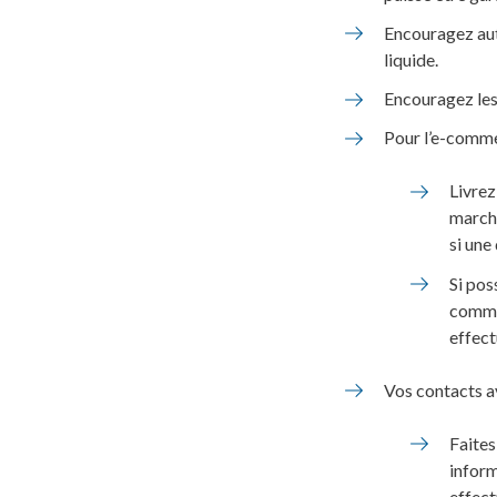
Encouragez aut
liquide.
Encouragez les
Pour l’e-comme
Livrez
marcha
si une
Si pos
comman
effect
Vos contacts av
Faites
inform
effec