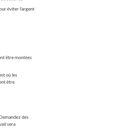
ur éviter l’argent
ent être montées
ent où les
ent être
e. Demandez des
vail sera