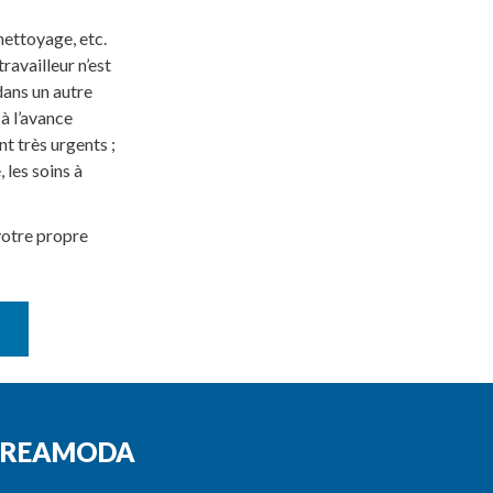
nettoyage, etc.
ravailleur n’est
 dans un autre
 à l’avance
nt très urgents ;
 les soins à
 votre propre
E CREAMODA