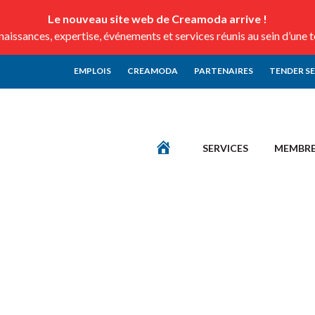
Le nouveau site web de Creamoda arrive !
issances, expertise, événements et services réunis au sein d’une 
EMPLOIS
CREAMODA
PARTENAIRES
TENDER S
SERVICES
MEMBR