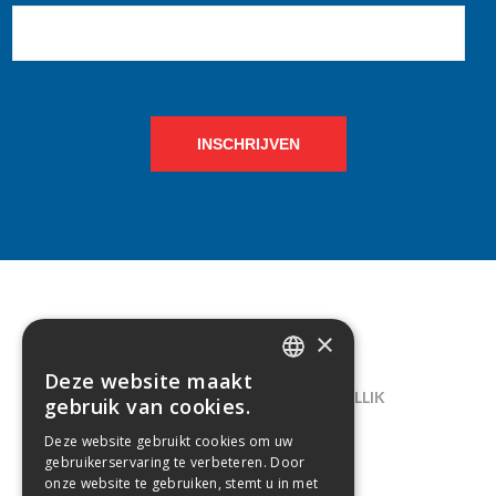
INSCHRIJVEN
×
CONTACT
Deze website maakt
DUTCH
LELIEGAARDE 22, B-1731 ZELLIK
gebruik van cookies.
FRENCH
02/238.10.11
Deze website gebruikt cookies om uw
gebruikerservaring te verbeteren. Door
INFO@CREAMODA.BE
onze website te gebruiken, stemt u in met