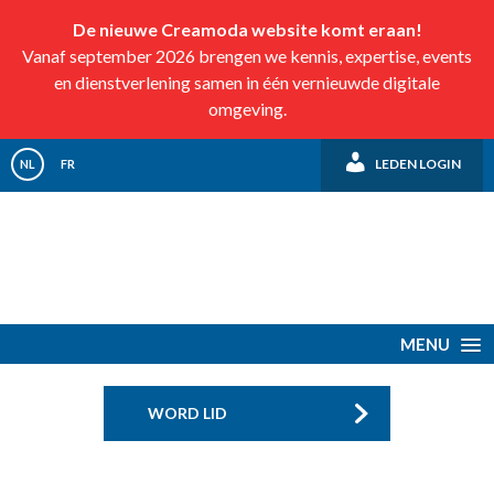
De nieuwe Creamoda website komt eraan!
Vanaf september 2026 brengen we kennis, expertise, events
en dienstverlening samen in één vernieuwde digitale
omgeving.
LEDEN LOGIN
NL
FR
MENU
WORD LID