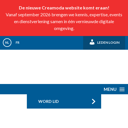
De nieuwe Creamoda website komt eraan!
Vanaf september 2026 brengen we kennis, expertise, events
en dienstverlening samen in één vernieuwde digitale
omgeving.
LEDEN LOGIN
NL
FR
MENU
WORD LID