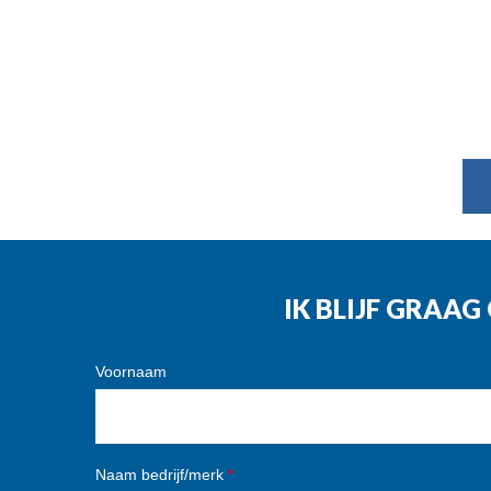
IK BLIJF GRAA
Voornaam
Naam bedrijf/merk
*