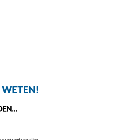
E WETEN!
EN...
 contactformulier.