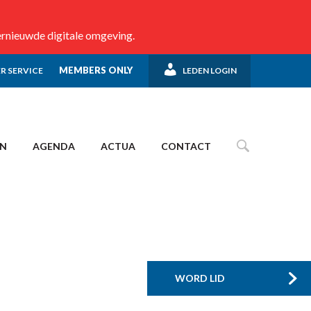
ernieuwde digitale omgeving.
MEMBERS ONLY
R SERVICE
LEDEN LOGIN
EN
AGENDA
ACTUA
CONTACT
WORD LID