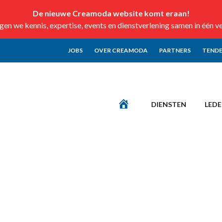
De nieuwe Creamoda website komt eraan!
n we kennis, expertise, events en dienstverlening samen in één v
JOBS
OVER CREAMODA
PARTNERS
TENDE
DIENSTEN
LED