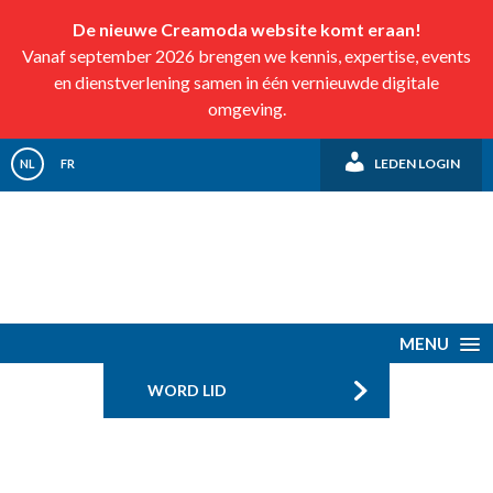
De nieuwe Creamoda website komt eraan!
Vanaf september 2026 brengen we kennis, expertise, events
en dienstverlening samen in één vernieuwde digitale
omgeving.
LEDEN LOGIN
NL
FR
MENU
WORD LID