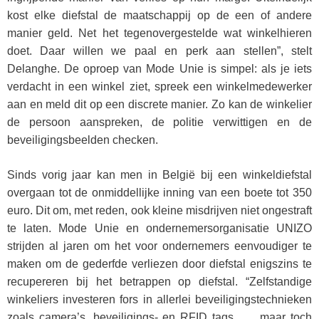
kost elke diefstal de maatschappij op de een of andere
manier geld. Net het tegenovergestelde wat winkelhieren
doet. Daar willen we paal en perk aan stellen”, stelt
Delanghe. De oproep van Mode Unie is simpel: als je iets
verdacht in een winkel ziet, spreek een winkelmedewerker
aan en meld dit op een discrete manier. Zo kan de winkelier
de persoon aanspreken, de politie verwittigen en de
beveiligingsbeelden checken.
Sinds vorig jaar kan men in België bij een winkeldiefstal
overgaan tot de onmiddellijke inning van een boete tot 350
euro. Dit om, met reden, ook kleine misdrijven niet ongestraft
te laten. Mode Unie en ondernemersorganisatie UNIZO
strijden al jaren om het voor ondernemers eenvoudiger te
maken om de gederfde verliezen door diefstal enigszins te
recupereren bij het betrappen op diefstal. “Zelfstandige
winkeliers investeren fors in allerlei beveiligingstechnieken
zoals camera’s, beveiligings- en RFID tags,… , maar toch