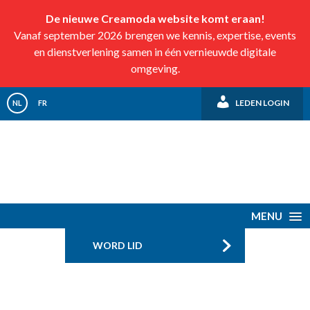
De nieuwe Creamoda website komt eraan!
Vanaf september 2026 brengen we kennis, expertise, events
en dienstverlening samen in één vernieuwde digitale
omgeving.
LEDEN LOGIN
NL
FR
MENU
WORD LID