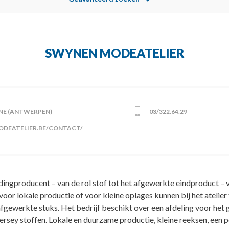
SWYNEN MODEATELIER
RNE (ANTWERPEN)
03/322.64.29
ODEATELIER.BE/CONTACT/
producent – van de rol stof tot het afgewerkte eindproduct – v
or lokale productie of voor kleine oplages kunnen bij het atelier 
afgewerkte stuks. Het bedrijf beschikt over een afdeling voor het 
rsey stoffen. Lokale en duurzame productie, kleine reeksen, een pe