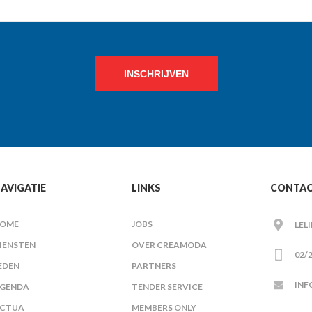
INSCHRIJVEN
AVIGATIE
LINKS
CONTA
OME
JOBS
LEL
IENSTEN
OVER CREAMODA
02/2
EDEN
PARTNERS
INF
GENDA
TENDER SERVICE
CTUA
MEMBERS ONLY