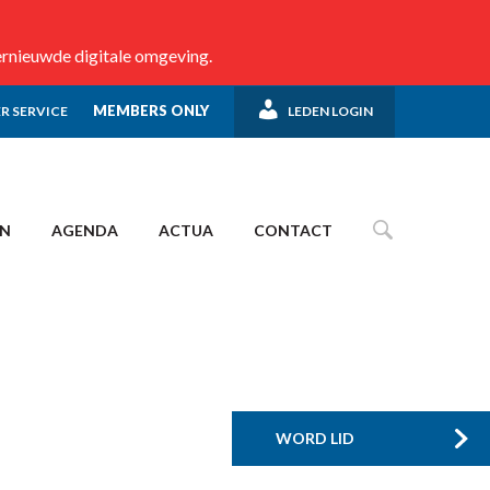
ernieuwde digitale omgeving.
MEMBERS ONLY
R SERVICE
LEDEN LOGIN
EN
AGENDA
ACTUA
CONTACT
WORD LID