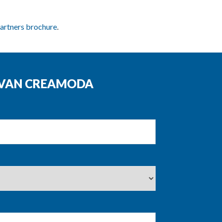
artners brochure
.
N VAN CREAMODA