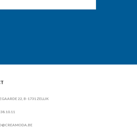
CT
IEGAARDE 22, B-1731 ZELLIK
38.10.11
O@CREAMODA.BE