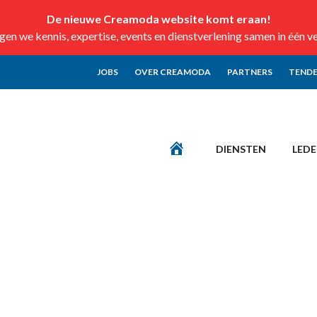
De nieuwe Creamoda website komt eraan!
n we kennis, expertise, events en dienstverlening samen in één v
JOBS
OVER CREAMODA
PARTNERS
TENDE
DIENSTEN
LED