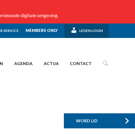
ernieuwde digitale omgeving.
MEMBERS ONLY
R SERVICE
LEDEN LOGIN
EN
AGENDA
ACTUA
CONTACT
WORD LID