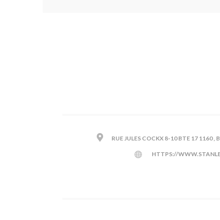
RUE JULES COCKX 8-10 BTE 17 1160 ,
HTTPS://WWW.STANLE