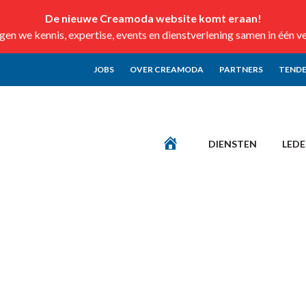
De nieuwe Creamoda website komt eraan!
n we kennis, expertise, events en dienstverlening samen in één v
JOBS
OVER CREAMODA
PARTNERS
TENDE
DIENSTEN
LED