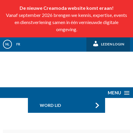
De nieuwe Creamoda website komt eraan!
Vanaf september 2026 brengen we kennis, expertise, events
en dienstverlening samen in één vernieuwde digitale
omgeving.
LEDEN LOGIN
NL
FR
MENU
WORD LID