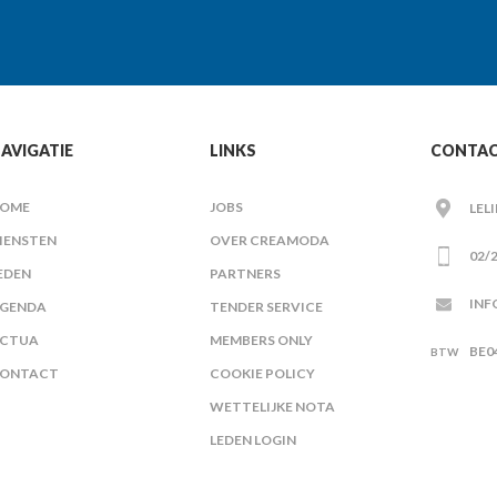
AVIGATIE
LINKS
CONTA
OME
JOBS
LEL
IENSTEN
OVER CREAMODA
02/2
EDEN
PARTNERS
INF
GENDA
TENDER SERVICE
CTUA
MEMBERS ONLY
BE0
ONTACT
COOKIE POLICY
WETTELIJKE NOTA
LEDEN LOGIN