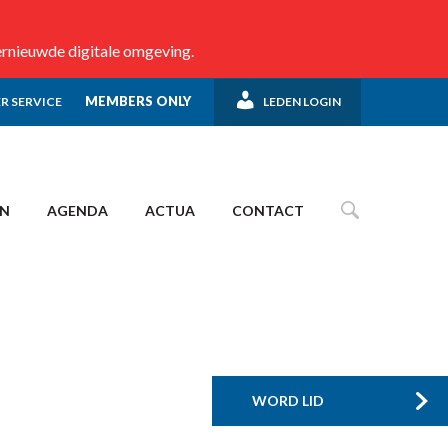
ernieuwde digitale omgeving.
MEMBERS ONLY
R SERVICE
LEDEN LOGIN
EN
AGENDA
ACTUA
CONTACT
WORD LID