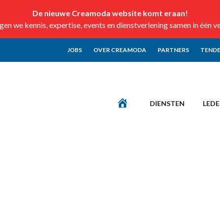
De nieuwe Creamoda website komt eraan!
n we kennis, expertise, events en dienstverlening samen in één v
JOBS
OVER CREAMODA
PARTNERS
TENDE
DIENSTEN
LED