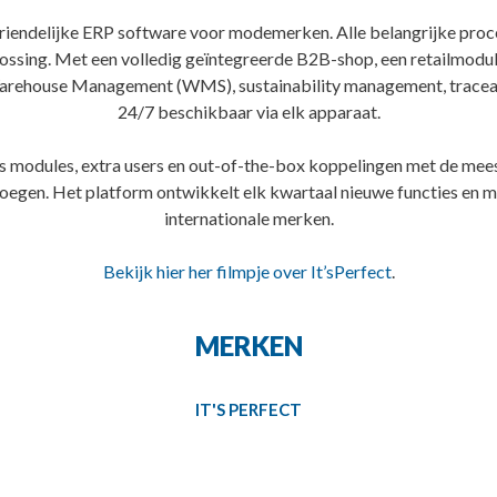
vriendelijke ERP software voor modemerken. Alle belangrijke proce
lossing. Met een volledig geïntegreerde B2B-shop, een retailmodul
ehouse Management (WMS), sustainability management, traceabili
24/7 beschikbaar via elk apparaat.
rs modules, extra users en out-of-the-box koppelingen met de 
evoegen. Het platform ontwikkelt elk kwartaal nieuwe functies en
internationale merken.
Bekijk hier her filmpje over It’sPerfect
.
MERKEN
IT'S PERFECT