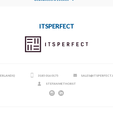
ITSPERFECT
HERLANDS)
3185 016 0175
SALES@ITSPERFECT.
STEFAN METHORST