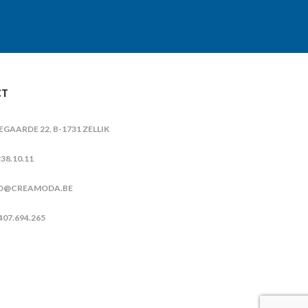
CT
IEGAARDE 22, B-1731 ZELLIK
38.10.11
O@CREAMODA.BE
407.694.265