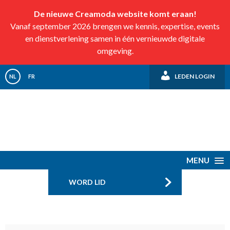
De nieuwe Creamoda website komt eraan!
Vanaf september 2026 brengen we kennis, expertise, events
en dienstverlening samen in één vernieuwde digitale
omgeving.
LEDEN LOGIN
NL
FR
MENU
WORD LID