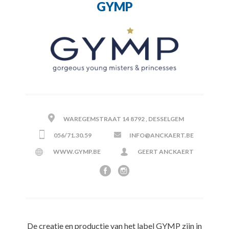
GYMP
WAREGEMSTRAAT 14 8792 , DESSELGEM
056/71.30.59
INFO@ANCKAERT.BE
WWW.GYMP.BE
GEERT ANCKAERT
De creatie en productie van het label GYMP zijn in