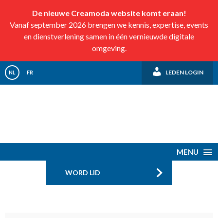
De nieuwe Creamoda website komt eraan!
Vanaf september 2026 brengen we kennis, expertise, events
en dienstverlening samen in één vernieuwde digitale
omgeving.
LEDEN LOGIN
NL
FR
MENU
WORD LID