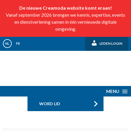
De nieuwe Creamoda website komt eraan!
Vanaf september 2026 brengen we kennis, expertise, events
en dienstverlening samen in één vernieuwde digitale
omgeving.
LEDEN LOGIN
NL
FR
MENU
WORD LID