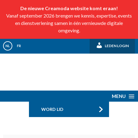
De nieuwe Creamoda website komt eraan!
Vanaf september 2026 brengen we kennis, expertise, events
en dienstverlening samen in één vernieuwde digitale
omgeving.
LEDEN LOGIN
NL
FR
MENU
WORD LID