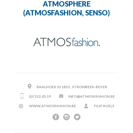
ATMOSPHERE
(ATMOSFASHION, SENSO)
BAALHOEK 33 1853 , STROMBEEK-BEVER
02/522.05.19
INFO@ATMOSFASHION.BE
WWW.ATMOSFASHION.BE
FILIP ROELS