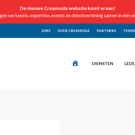
De nieuwe Creamoda website komt eraan!
n we kennis, expertise, events en dienstverlening samen in één v
JOBS
OVER CREAMODA
PARTNERS
TENDE
DIENSTEN
LED