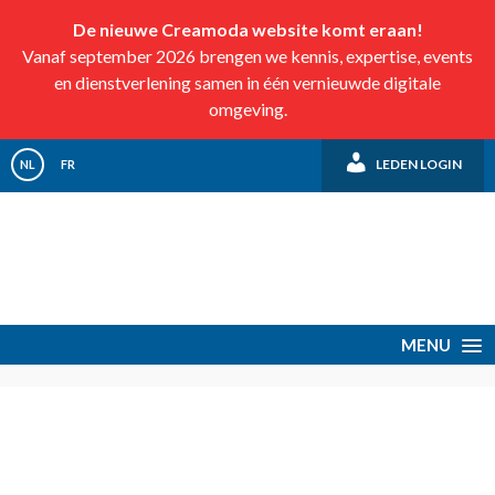
De nieuwe Creamoda website komt eraan!
Vanaf september 2026 brengen we kennis, expertise, events
en dienstverlening samen in één vernieuwde digitale
omgeving.
LEDEN LOGIN
NL
FR
MENU