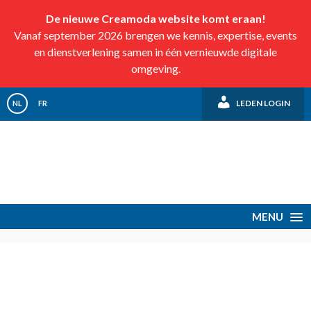
De nieuwe Creamoda website komt eraan!
Vanaf september 2026 brengen we kennis, expertise, events
en dienstverlening samen in één vernieuwde digitale
omgeving.
LEDEN LOGIN
NL
FR
MENU