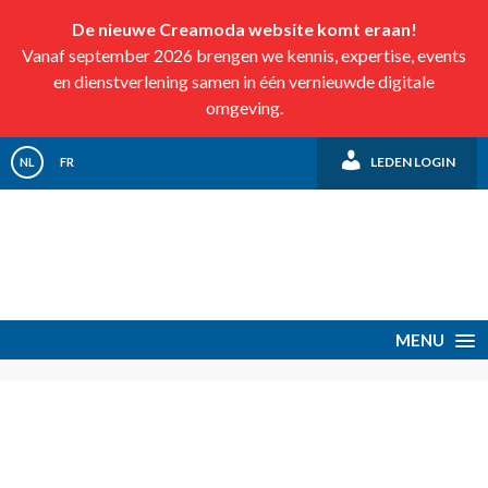
De nieuwe Creamoda website komt eraan!
Vanaf september 2026 brengen we kennis, expertise, events
en dienstverlening samen in één vernieuwde digitale
omgeving.
LEDEN LOGIN
NL
FR
MENU