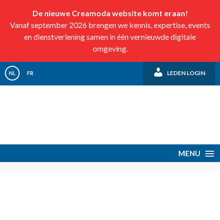
De nieuwe Creamoda website komt eraan!
Vanaf september 2026 brengen we kennis, expertise, events
en dienstverlening samen in één vernieuwde digitale
omgeving.
LEDEN LOGIN
NL
FR
MENU