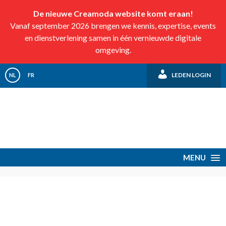
De nieuwe Creamoda website komt eraan!
Vanaf september 2026 brengen we kennis, expertise, events
en dienstverlening samen in één vernieuwde digitale
omgeving.
LEDEN LOGIN
NL
FR
MENU