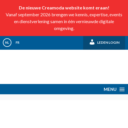
De nieuwe Creamoda website komt eraan!
Vanaf september 2026 brengen we kennis, expertise, events
en dienstverlening samen in één vernieuwde digitale
omgeving.
LEDEN LOGIN
NL
FR
MENU