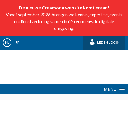
De nieuwe Creamoda website komt eraan!
Vanaf september 2026 brengen we kennis, expertise, events
en dienstverlening samen in één vernieuwde digitale
omgeving.
LEDEN LOGIN
NL
FR
MENU