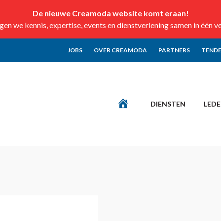
De nieuwe Creamoda website komt eraan!
n we kennis, expertise, events en dienstverlening samen in één v
JOBS
OVER CREAMODA
PARTNERS
TENDE
DIENSTEN
LED