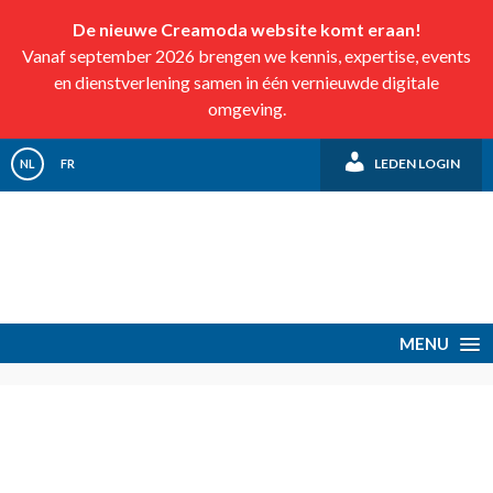
De nieuwe Creamoda website komt eraan!
Vanaf september 2026 brengen we kennis, expertise, events
en dienstverlening samen in één vernieuwde digitale
omgeving.
LEDEN LOGIN
NL
FR
MENU