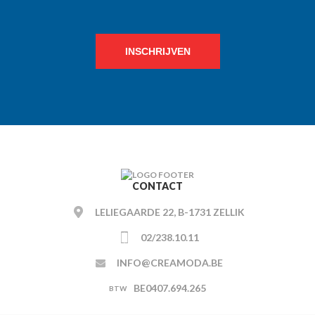
INSCHRIJVEN
CONTACT
LELIEGAARDE 22, B-1731 ZELLIK
02/238.10.11
INFO@CREAMODA.BE
BE0407.694.265