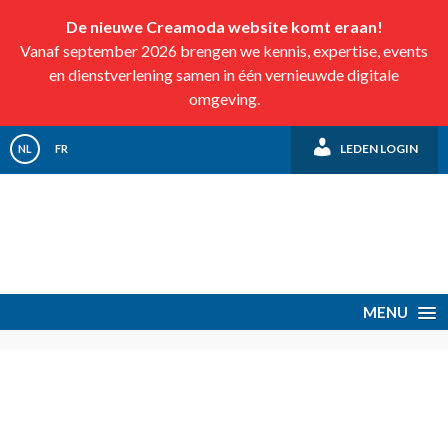
De nieuwe Creamoda website komt eraan!
Vanaf september 2026 brengen we kennis, expertise, events
en dienstverlening samen in één vernieuwde digitale
omgeving.
LEDEN LOGIN
NL
FR
MENU