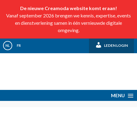
De nieuwe Creamoda website komt eraan!
Vanaf september 2026 brengen we kennis, expertise, events
en dienstverlening samen in één vernieuwde digitale
omgeving.
LEDEN LOGIN
NL
FR
MENU