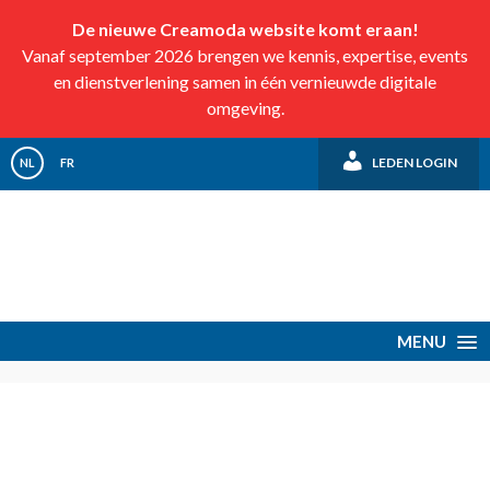
De nieuwe Creamoda website komt eraan!
Vanaf september 2026 brengen we kennis, expertise, events
en dienstverlening samen in één vernieuwde digitale
omgeving.
LEDEN LOGIN
NL
FR
MENU