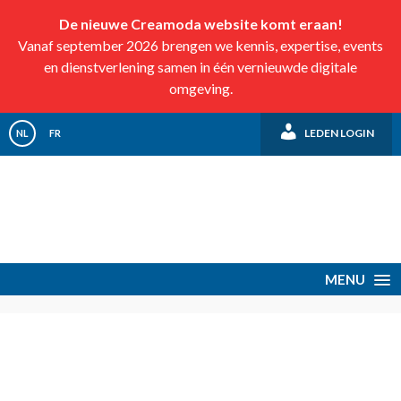
De nieuwe Creamoda website komt eraan!
Vanaf september 2026 brengen we kennis, expertise, events
en dienstverlening samen in één vernieuwde digitale
omgeving.
LEDEN LOGIN
NL
FR
MENU