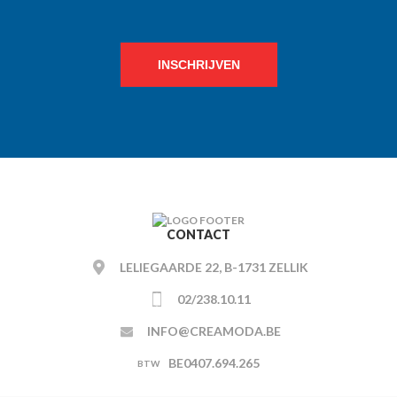
INSCHRIJVEN
CONTACT
LELIEGAARDE 22, B-1731 ZELLIK
02/238.10.11
INFO@CREAMODA.BE
BE0407.694.265