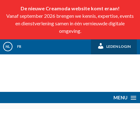
De nieuwe Creamoda website komt eraan!
Vanaf september 2026 brengen we kennis, expertise, events
en dienstverlening samen in één vernieuwde digitale
omgeving.
LEDEN LOGIN
NL
FR
MENU